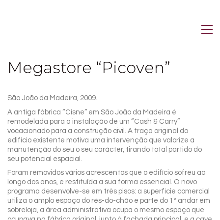
Megastore “Picoven”
São João da Madeira, 2009.
A antiga fábrica “Cisne” em São João da Madeira é
remodelada para a instalação de um “Cash & Carry”
vocacionado para a construção civil. A traça original do
edifício existente motiva uma intervenção que valorize a
manutenção do seu o seu carácter, tirando total partido do
seu potencial espacial.
Foram removidos vários acrescentos que o edifício sofreu ao
longo dos anos, e restituída a sua forma essencial. O novo
programa desenvolve-se em três pisos: a superfície comercial
utiliza o amplo espaço do rés-do-chão e parte do 1º andar em
sobreloja, a área administrativa ocupa o mesmo espaço que
ocupava na fábrica original, junto à fachada principal, e a cave